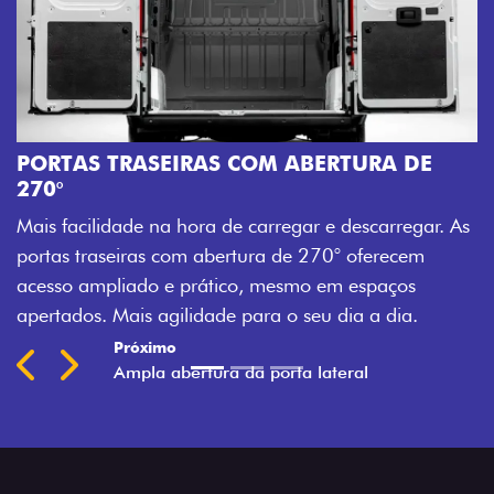
A
M
PORTAS TRASEIRAS COM ABERTURA DE
a
270°
a
Mais facilidade na hora de carregar e descarregar. As
t
portas traseiras com abertura de 270° oferecem
acesso ampliado e prático, mesmo em espaços
apertados. Mais agilidade para o seu dia a dia.
Previous
Next