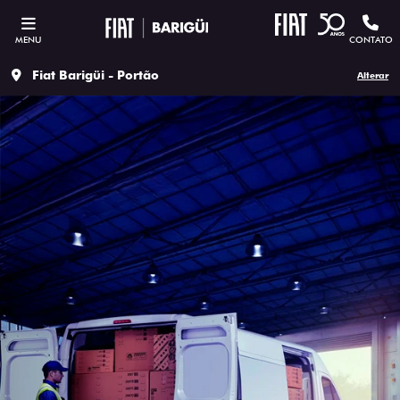
MENU
CONTATO
Fiat Barigüi - Portão
Alterar
ESTOU INTERESSADO
Versão escolhida