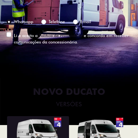
Preferência de contato:
Whatsapp
Telefone
Email
Li e aceito a
Política de Privacidade
e concordo em receber
comunicações da concessionária.
ENTRAR EM CONTATO
NOVO DUCATO
VERSÕES