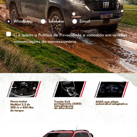
Preferência de contato:
Whatsapp
Telefone
Email
Li e aceito a
Política de Privacidade
e concordo em receber
comunicações da concessionária.
ENTRAR EM CONTATO
VISUALIZE O
VEÍCULO EM
360°