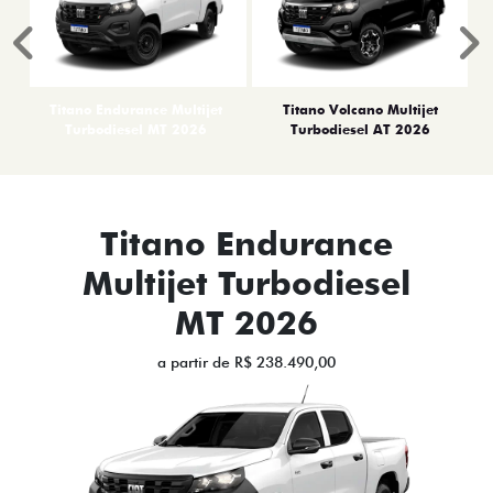
Anterior
P
Titano Endurance Multijet
Titano Volcano Multijet
Turbodiesel MT 2026
Turbodiesel AT 2026
Titano Endurance
Multijet Turbodiesel
MT 2026
a partir de R$ 238.490,00