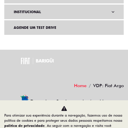
BENEFÍCIOS FIAT
INSTITUCIONAL
AGENDE UM TEST DRIVE
Home
VDP: Fiat Argo
Para otimizar sua experiência durante a navegação, fazemos uso de nossa
Desacelere. Seu bem maior é a vida.
política de cookies e para proteger seus dados pessoais respeitamos nossa
política de privacidade
. Ao seguir com a navegação e visita você