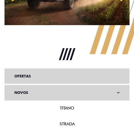
Anterior
Próx
OFERTAS
NOVOS
TITANO