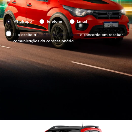
Preferência de contato:
Whatsapp
Telefone
Email
Li e aceito a
Política de Privacidade
e concordo em receber
comunicações da concessionária.
ENTRAR EM CONTATO
VISUALIZE O
VEÍCULO EM
360°