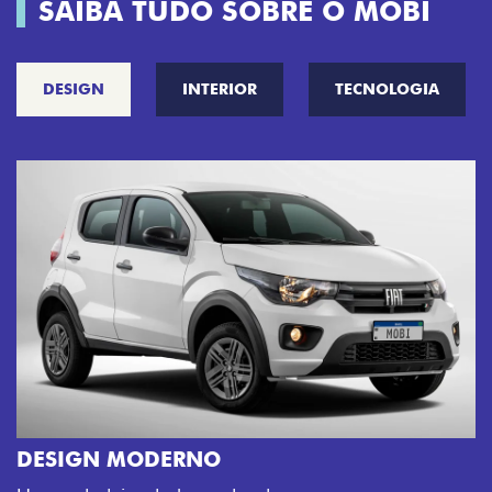
SAIBA TUDO SOBRE O MOBI
DESIGN
INTERIOR
TECNOLOGIA
CINCO OPÇÕES DE CORES
O Fiat Mobi tem sempre uma opção 
sua cara. Escolha entre o Preto Vul