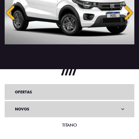
Anterior
Próx
OFERTAS
NOVOS
TITANO