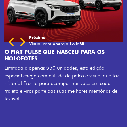
S
o
 que faz
cada
rias de