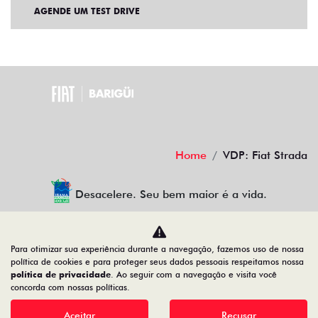
AGENDE UM TEST DRIVE
Home
VDP: Fiat Strada
Desacelere. Seu bem maior é a vida.
Para otimizar sua experiência durante a navegação, fazemos uso de nossa
BARIGUI VEICULOS LTDA
política de cookies e para proteger seus dados pessoais respeitamos nossa
política de privacidade
. Ao seguir com a navegação e visita você
79.763.884/0005-10
concorda com nossas políticas.
Aceitar
Recusar