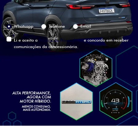
Preferência de contato:
Whatsapp
Telefone
Email
Li e aceito a
Política de Privacidade
e concordo em receber
comunicações da concessionária.
ENTRAR EM CONTATO
VISUALIZE O
VEÍCULO EM
360°