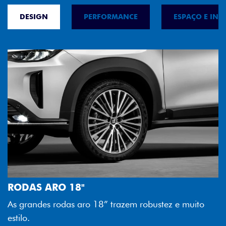
DESIGN
PERFORMANCE
ESPAÇO E INT
FAROL FULL LED
Tecnologia dos faróis totalmente em LED
melhor luminosidade, maior durabilidade
ustez e muito
economia para você.