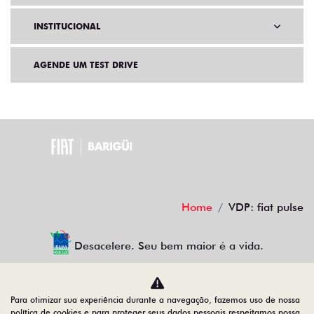
INSTITUCIONAL
AGENDE UM TEST DRIVE
Home
VDP: fiat pulse
Desacelere. Seu bem maior é a vida.
Para otimizar sua experiência durante a navegação, fazemos uso de nossa
BARIGUI VEICULOS LTDA
política de cookies e para proteger seus dados pessoais respeitamos nossa