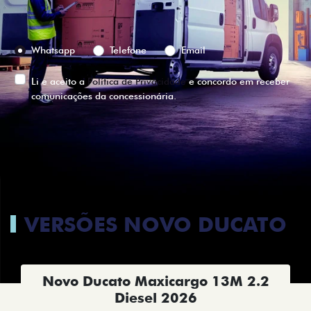
Preferência de contato:
Whatsapp
Telefone
Email
Li e aceito a
Política de Privacidade
e concordo em receber
comunicações da concessionária.
ENTRAR EM CONTATO
VERSÕES NOVO DUCATO
Novo Ducato Maxicargo 13M 2.2
Diesel 2026