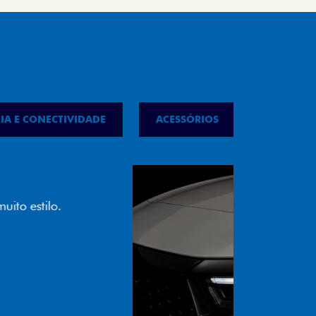
IA E CONECTIVIDADE
ACESSÓRIOS
IPVA
LED
almente em LED garante melhor
ilidade e mais economia para você.