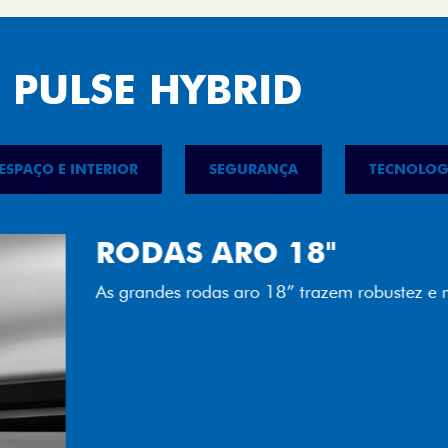
 PULSE HYBRID
ESPAÇO E INTERIOR
SEGURANÇA
TECNOLOG
FAROL FULL 
Tecnologia dos faróis tot
luminosidade, maior durab