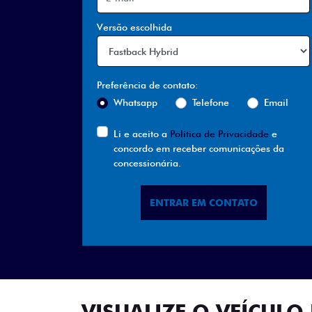
Versão escolhida
Preferência de contato:
Whatsapp
Telefone
Email
Li e aceito a
Política de Privacidade
e
concordo em receber comunicações da
concessionária.
ENTRAR EM CONTATO
VISUALIZE O VEÍCULO 