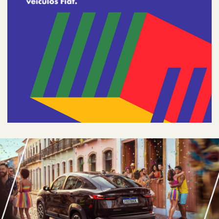
FASTBACK
CRONOS
NOVA FIORINO
SCUDO
NOVO DUCATO
MOBI
ARGO
COMPARATIVO