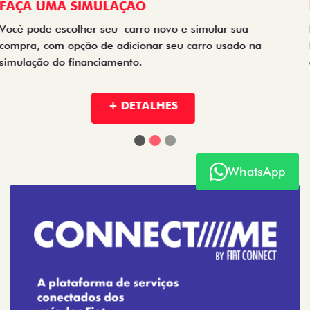
NOVOS
TITANO
WhatsApp
STRADA
TORO
FASTBACK HYBRID
PULSE