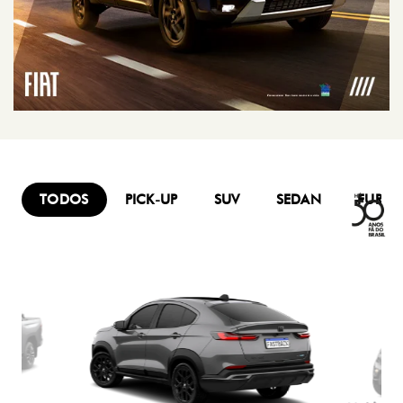
TELEFONE
CONTATO
(47) 3047-9696
VENDA DE VEÍCULOS NOVOS
(47) 3047-9668
AGENDAMENTO DE SERVIÇOS
(47) 3047-9698
PEÇAS
(47) 3047-9695
SEMINOVOS
(47) 99614-7407
HORÁRIOS DE FUNCIONAMENTO