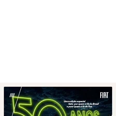
Preferência de contato:
Whatsapp
Telefone
Email
Li e aceito a
Política de Privacidade
e concordo em
receber comunicações da concessionária.
Entrar em contato