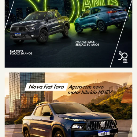
ESPERAMOS
POR VOCÊ
FIAT BARIGÜI - BALNEÁRIO CAMBORIÚ
Fiat Barigüi - Balneário
Camboriú
Avenida Marginal Leste, 2720 - Estados
Balneário Camboriú - Santa Catarina
Como chegar