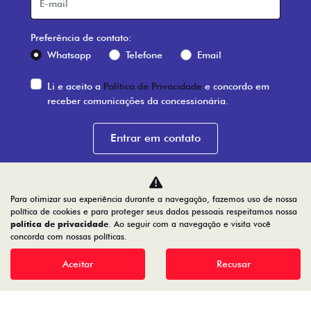
Home
Desacelere. Seu bem maior é a vida.
Para otimizar sua experiência durante a navegação, fazemos uso de nossa
Barigui Veiculos Ltda
política de cookies e para proteger seus dados pessoais respeitamos nossa
política de privacidade
. Ao seguir com a navegação e visita você
79.763.884/0019-15
concorda com nossas políticas.
Aceitar
Recusar
Desenvolvido pela DEALERSPACE ® Direitos Reservados.