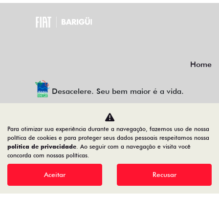
Home
Desacelere. Seu bem maior é a vida.
Para otimizar sua experiência durante a navegação, fazemos uso de nossa
política de cookies e para proteger seus dados pessoais respeitamos nossa
política de privacidade
. Ao seguir com a navegação e visita você
Barigui Veiculos Ltda
concorda com nossas políticas.
79.763.884/0019-15
Aceitar
Recusar
Desenvolvido pela DEALERSPACE ® Direitos Reservados.