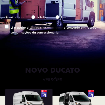
Preferência de contato:
Whatsapp
Telefone
Email
Li e aceito a
Política de Privacidade
e concordo em receber
comunicações da concessionária.
ENTRAR EM CONTATO
NOVO DUCATO
VERSÕES