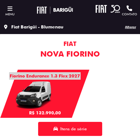
MENU
CONTATO
Fiat Barigüi - Blumenau
Alterar
FIAT
NOVA FIORINO
Fiorino Endurance 1.3 Flex 2027
R$ 132.990,00
Itens de série