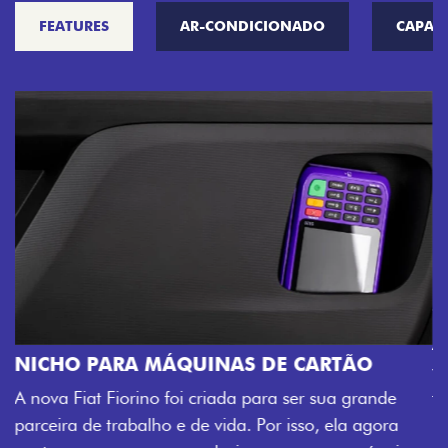
FEATURES
AR-CONDICIONADO
CAPAC
CHAVE COM TELECOMANDO
nde
Agora, a chave da sua nova Fiorino pode abrir o
gora
veículo também à distância, e não mais somente p