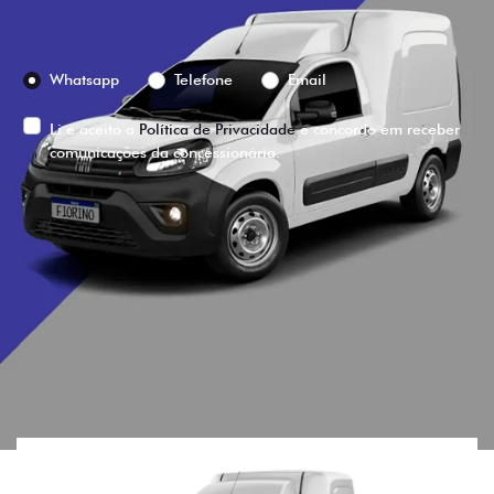
Preferência de contato:
Whatsapp
Telefone
Email
Li e aceito a
Política de Privacidade
e concordo em receber
comunicações da concessionária.
ENTRAR EM CONTATO
VISUALIZE O
VEÍCULO EM
360°