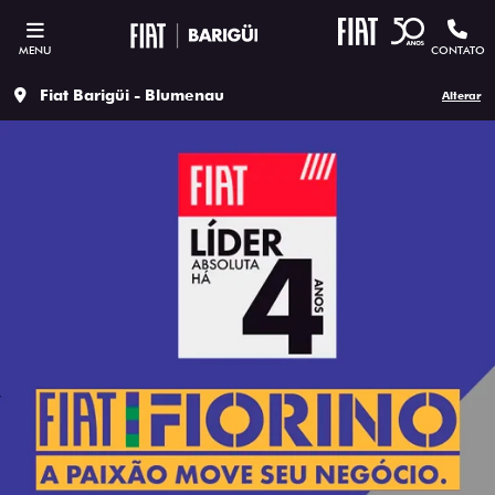
MENU
CONTATO
Fiat Barigüi - Blumenau
Alterar
ESTOU INTERESSADO
Versão escolhida