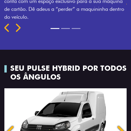
áquina
fechadura. São detalhes como esse que trazem ai
 dentro
mais fluidez para o seu dia de trabalho.
Previous
Next
SEU PULSE HYBRID POR TODOS
OS ÂNGULOS