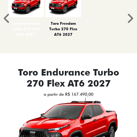
Anterior
P
Toro Endurance
Toro Freedom
Turbo 270 Flex
Turbo 270 Flex
AT6 2027
AT6 2027
Toro Endurance Turbo
270 Flex AT6 2027
a partir de R$ 167.490,00