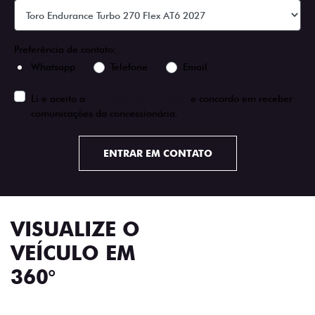
Preferência de contato:
Whatsapp
Telefone
Email
Li e aceito a
Política de Privacidade
e concordo em receber
comunicações da concessionária.
ENTRAR EM CONTATO
VISUALIZE O
VEÍCULO EM
360°