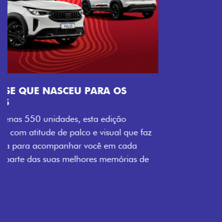
Próximo
Previous
Next
Tecnologia que acompanha o seu ritmo
VISUAL COM ENERGIA LOLLABR
Se liga no que compõe a identidade exclusiva do
festival: série numerada, adesivo lateral LollaBR e a
soleira temática que reforçam a exclusividade,
enquanto os detalhes escurecidos, o teto bicolor e as
rodas de liga-leve aro 16” em preto brilhante
completam o visual com ainda mais estilo.