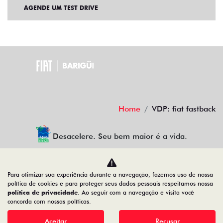
AGENDE UM TEST DRIVE
Home
VDP: fiat fastback
Desacelere. Seu bem maior é a vida.
Para otimizar sua experiência durante a navegação, fazemos uso de nossa
BARIGUI VEICULOS LTDA
política de cookies e para proteger seus dados pessoais respeitamos nossa
política de privacidade
. Ao seguir com a navegação e visita você
79.763.884/0009-43
concorda com nossas políticas.
Aceitar
Recusar