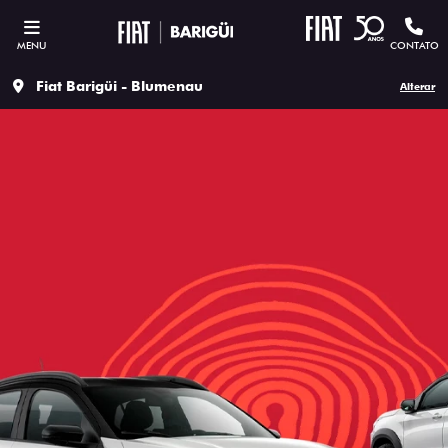
MENU
CONTATO
Fiat Barigüi - Blumenau
Alterar