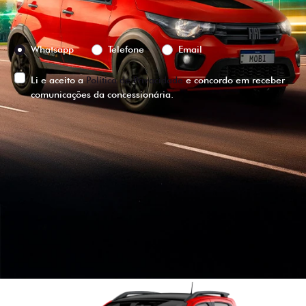
Preferência de contato:
Whatsapp
Telefone
Email
Li e aceito a
Política de Privacidade
e concordo em receber
comunicações da concessionária.
ENTRAR EM CONTATO
VISUALIZE O
VEÍCULO EM
360°