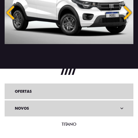
Anterior
Próx
OFERTAS
NOVOS
TITANO