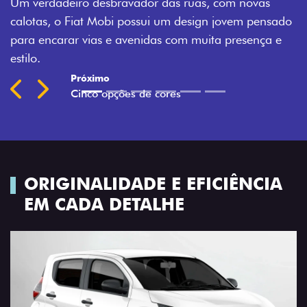
as, com novas
Montecarlo, Branco Banchisa, Prata Ba
sign jovem pensado
Silverstone.
muita presença e
Previous
Next
ORIGINALIDADE E EFICIÊNCIA
EM CADA DETALHE