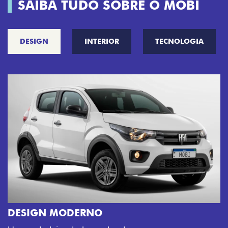
SAIBA TUDO SOBRE O MOBI
DESIGN
INTERIOR
TECNOLOGIA
CINCO OPÇÕES DE CORES
O Fiat Mobi tem sempre uma opção de
sua cara. Escolha entre o Preto Vulcan