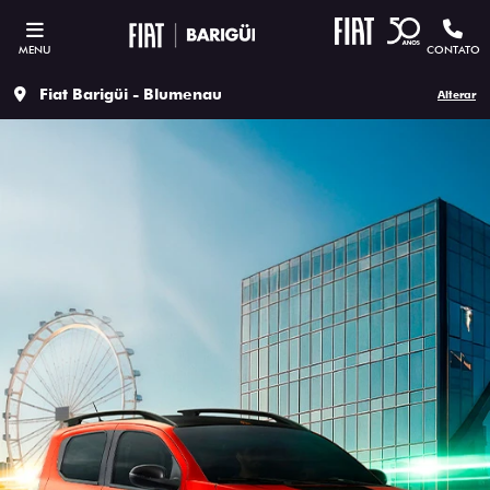
MENU
CONTATO
Fiat Barigüi - Blumenau
Alterar
ESTOU INTERESSADO
Versão escolhida