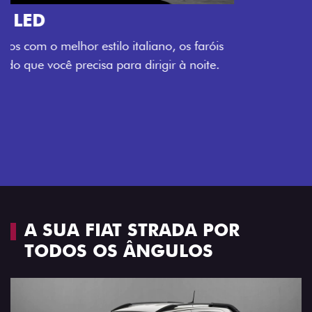
O VERDADEIRO 5 LUGARES E 4
PORTAS
Todo mundo pode viajar confortável na Fiat Strada,
que conta com cabine dupla de 5 lugares e 4 portas.
Próximo
Previous
Next
Espaço e conforto
A SUA FIAT STRADA POR
TODOS OS ÂNGULOS