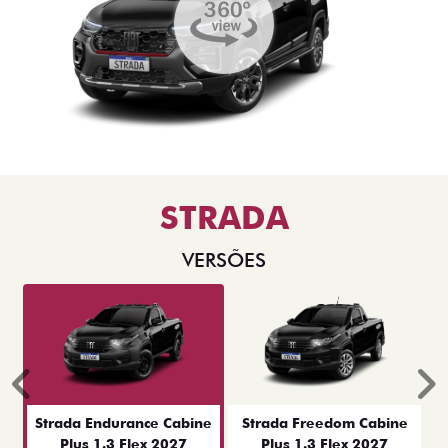
STRADA
VERSÕES
Anterior
P
Strada Endurance Cabine
Strada Freedom Cabine
Plus 1.3 Flex 2027
Plus 1.3 Flex 2027