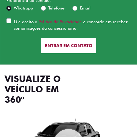
Preferência de contato:
Whatsapp
Telefone
Email
Li e aceito a
Política de Privacidade
e concordo em receber
comunicações da concessionária.
ENTRAR EM CONTATO
VISUALIZE O
VEÍCULO EM
360°