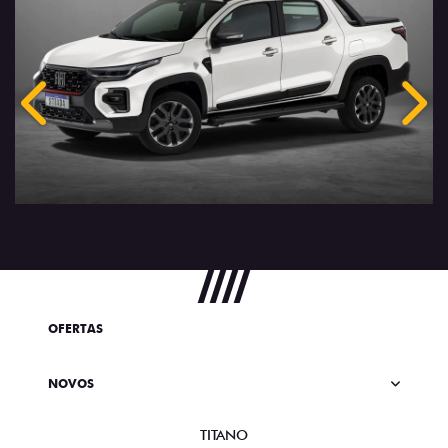
Anterior
Próx
OFERTAS
NOVOS
TITANO