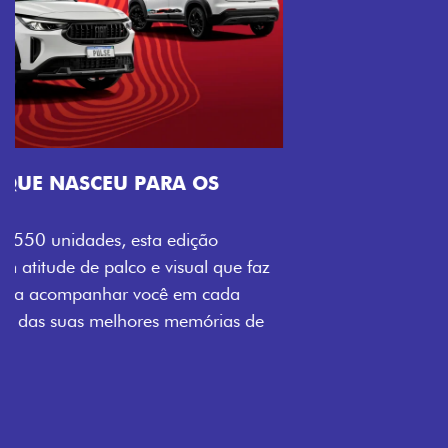
Próximo
Previous
Next
Tecnologia que acompanha o seu ritmo
VISUAL COM ENERGIA LOLLABR
Se liga no que compõe a identidade exclusiva do
festival: série numerada, adesivo lateral LollaBR e a
soleira temática que reforçam a exclusividade,
enquanto os detalhes escurecidos, o teto bicolor e as
rodas de liga-leve aro 16” em preto brilhante
completam o visual com ainda mais estilo.