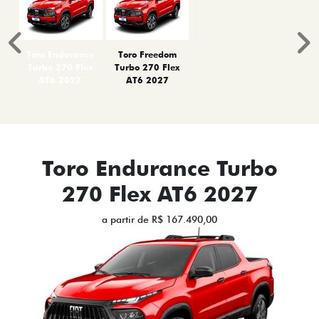
Anterior
P
Toro Endurance
Toro Freedom
Turbo 270 Flex
Turbo 270 Flex
AT6 2027
AT6 2027
Toro Endurance Turbo
270 Flex AT6 2027
a partir de R$ 167.490,00