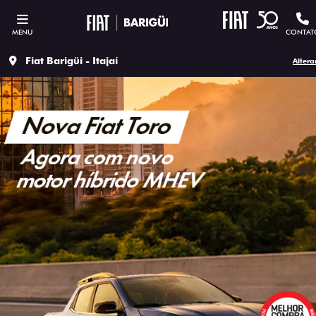
MENU
CONTAT
Fiat Barigüi - Itajaí
Altera