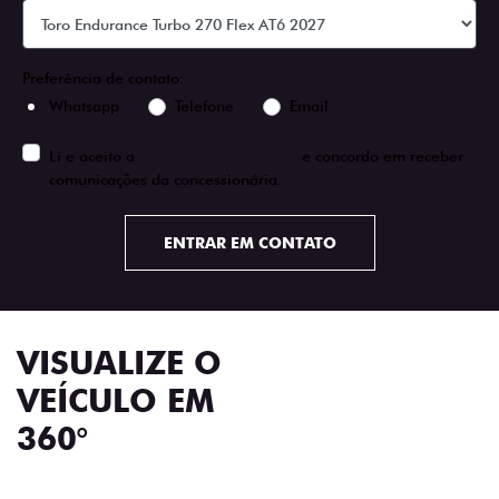
Preferência de contato:
Whatsapp
Telefone
Email
Li e aceito a
Política de Privacidade
e concordo em receber
comunicações da concessionária.
ENTRAR EM CONTATO
VISUALIZE O
VEÍCULO EM
360°