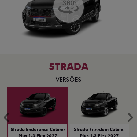
STRADA
VERSÕES
Anterior
P
Strada Endurance Cabine
Strada Freedom Cabine
Plus 1.3 Flex 2027
Plus 1.3 Flex 2027