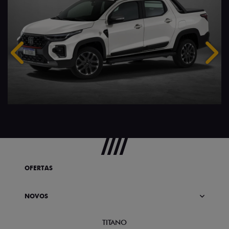
Anterior
Próx
OFERTAS
NOVOS
TITANO