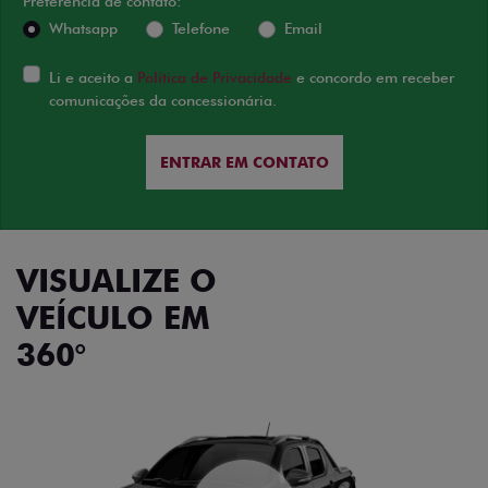
Preferência de contato:
Whatsapp
Telefone
Email
Li e aceito a
Política de Privacidade
e concordo em receber
comunicações da concessionária.
ENTRAR EM CONTATO
VISUALIZE O
VEÍCULO EM
360°