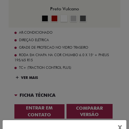
Preto Vulcano
AR-CONDICIONADO
DIREÇÃO ELÉTRICA
GRADE DE PROTECAO NO VIDRO TRASEIRO
RODA EM CHAPA NA COR CHUMBO 6.0 X 15" + PNEUS
195/65 R15
TC+ (TRACTION CONTROL PLUS)
VER MAIS
FICHA TÉCNICA
ENTRAR EM
COMPARAR
VERSÃO
CONTATO
X