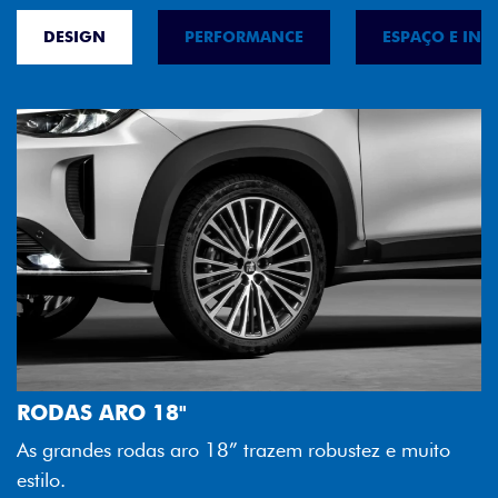
DESIGN
PERFORMANCE
ESPAÇO E INT
FAROL FULL LED
Tecnologia dos faróis totalmente em LED garan
melhor luminosidade, maior durabilidade e mai
e muito
economia para você.