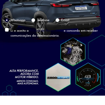
Preferência de contato:
Whatsapp
Telefone
Email
Li e aceito a
Política de Privacidade
e concordo em receber
comunicações da concessionária.
ENTRAR EM CONTATO
VISUALIZE O
VEÍCULO EM
360°